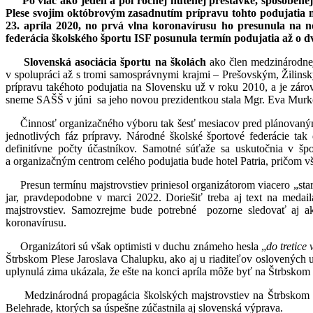
Po viac ako jeden a pol ročnej nútenej prestávke, spôsoben
Plese svojim októbrovým zasadnutím prípravu tohto podujatia na
23. apríla 2020, no prvá vlna koronavírusu ho presunula na 
federácia školského športu ISF posunula termín podujatia až o dva
Slovenská asociácia športu na školách
ako člen medzinárodne
v spolupráci až s tromi samosprávnymi krajmi – Prešovským, Žilin
prípravu takéhoto podujatia na Slovensku už v roku 2010, a je záro
sneme SAŠŠ v júni
sa jeho novou prezidentkou stala Mgr. Eva Murk
Činnosť organizačného výboru tak šesť mesiacov pred plánovaným
jednotlivých fáz prípravy. Národné školské športové federácie ta
definitívne počty účastníkov. Samotné súťaže sa uskutočnia v šp
a organizačným centrom celého podujatia bude hotel Patria, pričom vš
Presun termínu majstrovstiev priniesol organizátorom viacero „sta
jar, pravdepodobne v marci 2022. Doriešiť treba aj text na medail
majstrovstiev. Samozrejme bude potrebné
pozorne sledovať aj ak
koronavírusu
Organizátori sú však optimisti v duchu známeho hesla „
do tretice
Štrbskom Plese Jaroslava Chalupku, ako aj u riaditeľov oslovených u
uplynulá zima ukázala, že ešte na konci apríla môže byť na Štrbskom 
Medzinárodná propagácia školských majstrovstiev na Štrbskom 
Belehrade, ktorých sa úspešne zúčastnila aj slovenská výprava.