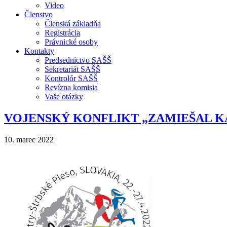
Video
Členstvo
Členská základňa
Registrácia
Právnické osoby
Kontakty
Predsedníctvo SAŠŠ
Sekretariát SAŠŠ
Kontrolór SAŠŠ
Revízna komisia
Vaše otázky
VOJENSKÝ KONFLIKT „ZAMIEŠAL K
10. marec 2022