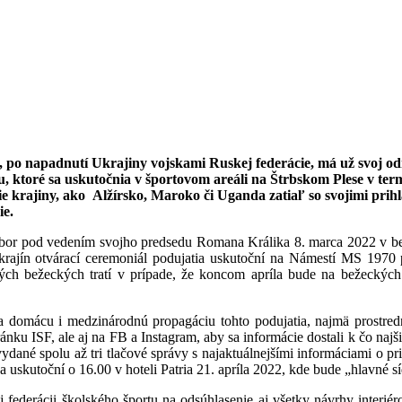
2, po napadnutí Ukrajiny vojskami Ruskej federácie, má už svoj o
toré sa uskutočnia v športovom areáli na Štrbskom Plese v termín
alšie krajiny, ako Alžírsko, Maroko či Uganda zatiaľ so svojimi pr
ie.
výbor pod vedením svojho predsedu Romana Králika 8. marca 2022 v be
 krajín otvárací ceremoniál podujatia uskutoční na Námestí MS 1970 
ných bežeckých tratí v prípade, že koncom apríla bude na bežeckých
 domácu i medzinárodnú propagáciu tohto podujatia, najmä prostrední
nku ISF, ale aj na FB a Instagram, aby sa informácie dostali k čo naj
ané spolu až tri tlačové správy s najaktuálnejšími informáciami o prie
 uskutoční o 16.00 v hoteli Patria 21. apríla 2022, kde bude „hlavné sí
ederácii školského športu na odsúhlasenie aj všetky návrhy interiér