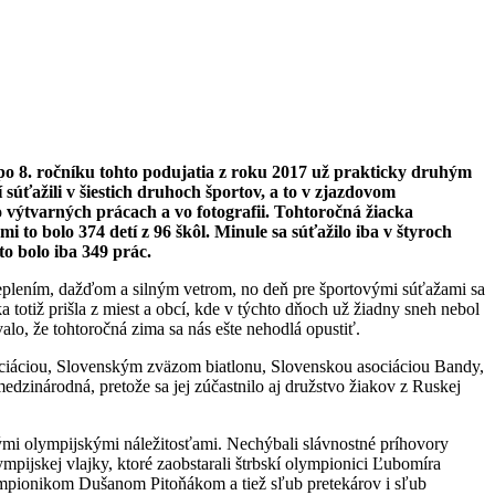
 po 8. ročníku tohto podujatia z roku 2017 už prakticky druhým
súťažili v šiestich druhoch športov, a to v zjazdovom
o výtvarných prácach a vo fotografii. Tohtoročná žiacka
 to bolo 374 detí z 96 škôl. Minule sa súťažilo iba v štyroch
to bolo iba 349 prác.
oteplením, dažďom a silným vetrom, no deň pre športovými súťažami sa
 totiž prišla z miest a obcí, kde v týchto dňoch už žiadny sneh nebol
alo, že tohtoročná zima sa nás ešte nehodlá opustiť.
sociáciou, Slovenským zväzom biatlonu, Slovenskou asociáciou Bandy,
dzinárodná, pretože sa jej zúčastnilo aj družstvo žiakov z Ruskej
kými olympijskými náležitosťami. Nechýbali slávnostné príhovory
mpijskej vlajky, ktoré zaobstarali štrbskí olympionici Ľubomíra
mpionikom Dušanom Pitoňákom a tiež sľub pretekárov i sľub