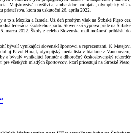
veta. Majstrovstvá navštívi aj ambasádor podujatia, olympijský víťaz
 priateľstva, ktorá sa uskutoční 26. apríla 2022.
vy a to z Mexika a Izraela. Už deň predtým však na Štrbské Pleso cez
árodná federácia školského športu. Slovenská výprava príde na Štrbské
ky 15. marca 2022. Školy z celého Slovenska mali možnosť prihlásiť do
ohí bývalí vynikajúci slovenskí športovci a reprezentanti. K Matejovi
ol aj Pavol Hurajt, olympijský medailista v biatlone z Vancouveru,
y a bývalý vynikajúci šprintér a dlhoročný československý rekordér
 pre všetkých mladých športovcov, ktorí pricestujú na Štrbské Pleso,
“