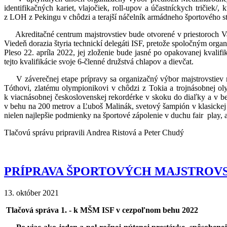
identifikačných kariet, vlajočiek, roll-upov a účastníckych tričiek
z LOH z Pekingu v chôdzi a terajší náčelník armádneho športového stre
Akreditačné centrum majstrovstiev bude otvorené v priestoroch Va
Viedeň dorazia štyria technickí delegáti ISF, pretože spoločným orga
Pleso 22. apríla 2022, jej zloženie bude jasné po opakovanej kvalifi
tejto kvalifikácie svoje 6-členné družstvá chlapov a dievčat.
V záverečnej etape prípravy sa organizačný výbor majstrovstiev r
Tóthovi, zlatému olympionikovi v chôdzi z Tokia a trojnásobnej ol
k viacnásobnej československej rekordérke v skoku do diaľky a v 
v behu na 200 metrov a Ľuboš Malinák, svetový šampión v klasickej k
nielen najlepšie podmienky na športové zápolenie v duchu fair
play,
Tlačovú správu pripravili Andrea Ristová a Peter Chudý
PRÍPRAVA ŠPORTOVÝCH MAJSTROVS
13. október 2021
Tlačová správa 1. - k MŠM ISF v cezpoľnom behu 2022