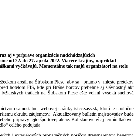
draz aj v príprave organizácie nadchádzajúcich
e od 22. do 27. apríla 2022. Viaceré krajiny, napríklad
ihláškami vyčkávajú. Momentálne tak majú organizátori na stole
žeckom areáli na Štrbskom Plese, aby sa
priamo v
mieste pretekov
pred hotelom FIS, kde pri Bráne borcov prebehne aj slávnostný akt
 lyžiarskych tratiach na Štrbskom Plese ešte veľmi vysoká snehová
ctvom samostatnej webovej stránky isfcc.sass.sk, ktorá je spoločne
širšiemu okruhu záujemcov.
Aktualizovaný bulletin majstrovstiev bude
behu prípravy tejto športovej akcie. Bol stanovený aj termín tlačovej
dlo“ celého podujatia.
ových i exteriérových propagačných nosičov /transparentov, banerov,