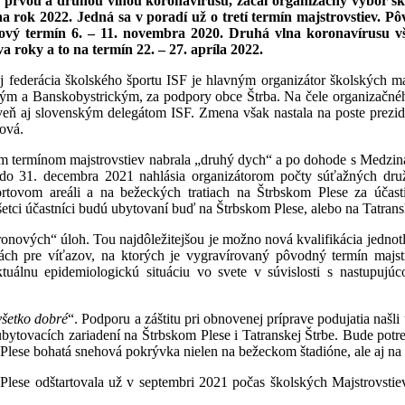
ej prvou a druhou vlnou koronavírusu, začal organizačný výbor 
 rok 2022. Jedná sa v poradí už o tretí termín majstrovstiev. Pôv
nový termín 6. – 11. novembra 2020. Druhá vlna koronavírusu 
 roky a to na termín 22. – 27. apríla 2022.
j federácia školského športu ISF je hlavným organizátor školských m
ským a Banskobystrickým, za podpory obce Štrba. Na
čele organizačné
veň aj slovenským delegátom ISF. Zmena však nastala na poste prezid
ová.
 termínom majstrovstiev nabrala „druhý dych“ a po dohode s Medziná
k do 31. decembra 2021 nahlásia organizátorom počty súťažných druž
ortovom areáli a na bežeckých tratiach na Štrbskom Plese za účas
etci účastníci budú ubytovaní buď na Štrbskom Plese, alebo na Tatrans
ronových“ úloh. Tou najdôležitejšou je možno nová kvalifikácia jednot
ách pre víťazov, na ktorých je vygravírovaný pôvodný termín majstr
tuálnu epidemiologickú situáciu vo svete v súvislosti s nastupujúc
.
 všetko dobré
“. Podporu a záštitu pri obnovenej príprave podujatia našl
bytovacích zariadení na Štrbskom Plese i Tatranskej Štrbe. Bude potre
Plese bohatá snehová pokrývka nielen na bežeckom štadióne, ale aj na 
Plese odštartovala už v septembri 2021 počas školských Majstrovsti