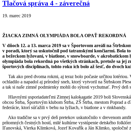
Tlačová správa 4 - záverečná
19. marec 2019
ŽIACKA ZIMNÁ OLYMPIÁDA BOLA OPAŤ REKORDNÁ
V dňoch 12. a 13. marca 2019 sa v Športovom areáli na Štrbskom 
v poradí, ktorý sa uskutočnil pod tatranskými končiarmi. Bola to
a bežeckom lyžovaní, v biatlone, v snowboarde, v akrobatickom l
olympiáda bola rekordná po všetkých stránkach, pretože sa jej zúč
športových disciplínach, tohto roku ich bolo až šesť, do dvoch k
Tak ako pred dvoma rokmi, aj teraz bolo počasie určitou lotériou
ochladilo a napadol aj prírodný sneh, ktorý vytvoril na Štrbskom Ples
a tak si naše zimné podmienky mohli do sýtosti vychutnať. Prvý deň sú
Hlavnými usporiadateľmi Zimnej kalokagatie 2019 boli Slovenská 
obcou Štrba, Športovým klubom Štrba, ZŠ Štrba, mestom Poprad a ďalš
federácie, ktorí súťažili v behu na lyžiach, v biatlone a v rinkbandy.
Ako tradične sa v prvý deň pretekov uskutočnilo v drevenom amfite
prítomných čestných hostí, milé kultúrne vystúpenie detského folklórn
Iľanovská, Vierka Klimková, Jozef Kovařík a Ján Klimko, spoločné