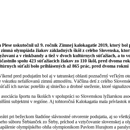
Plese uskutočnil už 9. ročník Zimnej kalokagatie 2019, ktorý bol
 zimná olympiáda žiakov základných škôl z celého Slovenska, ktorí 
yžovaní a v rinkbandy a tiež v dvoch kultúrnych súťažiach, a to v
astnilo spolu 423 súťažiacich žiakov zo 110 škôl, pred dvoma rokmi
ultúrnych súťaží bolo prihlásených až 865 prác, pred dvoma rokmi 
. Víkend pred podujatím bol aj v tatranskej oblasti poznačený veľkým 
e vskutku nefalšovanú zimnú atmosféru. Väčšina detí z celého Slovenska
ťaží ich naviac potešilo aj slniečko a drobné sneženie, ktoré signalizov
asociácia športu na školách v spolupráci so Slovenskou lyžiarskou a
ími subjektmi v regióne. Aj tohtoročná Kalokagatia mala prívlastok me
átri pri bežeckom štadióne slávnostné otvorenie podujatia, aj so všet
eho súboru Štrbianček zo Štrby, príchod a vztyčovanie slovenskej a oly
 zapálenie olympijského ohňa olympionikom Pavlom Hurajtom a paraly