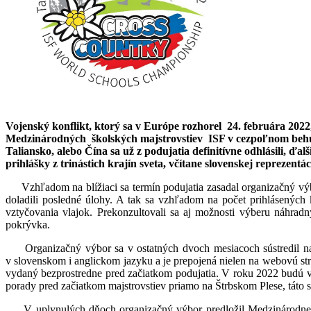
Vojenský konflikt, ktorý sa v Európe rozhorel 24. februára 202
Medzinárodných školských majstrovstiev ISF v cezpoľnom behu, k
Taliansko, alebo Čína sa už z podujatia definitívne odhlásili, ď
prihlášky z trinástich krajín sveta, včítane slovenskej reprezentác
Vzhľadom na blížiaci sa termín podujatia zasadal organizačný 
doladili posledné úlohy. A tak sa vzhľadom na počet prihlásených
vztyčovania vlajok. Prekonzultovali sa aj možnosti výberu náhrad
pokrývka.
Organizačný výbor sa v ostatných dvoch mesiacoch sústredil na
v slovenskom i anglickom jazyku a je prepojená nielen na webovú strá
vydaný bezprostredne pred začiatkom podujatia.
V roku 2022 budú vyd
porady pred začiatkom majstrovstiev priamo na Štrbskom Plese, táto sa
V uplynulých dňoch organizačný výbor predložil Medzinárodnej f