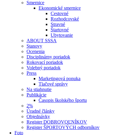
Smernice
Ekonomické smernice
Cestovné
Rozhodcovské
Stravné
Štartovné
Ubytovanie
ABOUT SSSA
Stanovy
Ocenenia
Disciplinárny poriadok
Rokovací poriadok
Volebný poriadok
Press
Marketingová ponuka
Tlačové správy
Na stiahnutie
Publikácie
Časopis školského športu
2%
Úradné články
Objednávky
Register DOBROVOĽNÍKOV
Register ŠPORTOVÝCH odborníkov
Foto