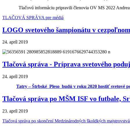
Tlačovú informáciu pripravili členovia OV MS 2022 Andrea
TLAČOVÁ SPRÁVA pre médiá
LOGO svetového šampionátu v cezpoľnom
24. apríl 2019
Tlačová správa - Príprava svetového podu
24. apríl 2019
Tatry – Štrbské
Pleso
budú v roku 2020 hostiť svetové p
Tlačová správa po MŠM ISF vo futbale, S
23. apríl 2019
Tlačová správa po skončení Medzinárodných školdkých majstrovstvá