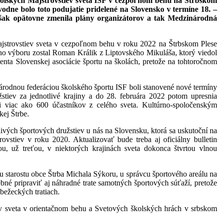
školských Majstrovstiev sveta ISF v cezpoľnom behu na Štrbskom
odne bolo toto podujatie pridelené na Slovensko v termíne 18. –
však opätovne zmenila plány organizátorov a tak Medzinárodná
ajstrovstiev sveta v cezpoľnom behu v roku 2022 na Štrbskom Plese
ho výboru zostal Roman Králik z Liptovského Mikuláša, ktorý viedol
enta Slovenskej asociácie športu na školách, pretože na tohtoročnom
rodnou federáciou školského športu ISF boli stanovené nové termíny
stiev za jednotlivé krajiny a do 28. februára 2022 potom upresnia
ti viac ako 600 účastníkov z celého sveta. Kultúrno-spoločenským
kej Štrbe.
livých športových družstiev u nás na Slovensku, ktorá sa uskutoční na
ovstiev v roku 2020. Aktualizovať bude treba aj oficiálny bulletin
ou, už treťou, v niektorých krajinách sveta dokonca štvrtou vlnou
i u starostu obce Štrba Michala Sýkoru, u správcu športového areálu na
bné pripraviť aj náhradné trate samotných športových súťaží, pretože
bežeckých tratiach.
ev sveta v orientačnom behu a Svetových školských hrách v srbskom