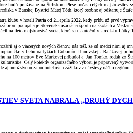
/, ktoré budú používané na Štrbskom Plese počas celých majstrovstiev s
diska v Banskej Bystrici Matej Tóth, ktorý osobne aj odštartuje Štafetu
tra klubu v hoteli Patria od 21.apríla 2022, kedy prídu už prvé výpra
nizátorom podujatia je Slovenská asociácia športu na školách a Medzin
kácii na tieto majstrovstvá sveta, ktorá sa uskutoční v stredisku Lát
ozšíril aj o viacerých nových členov, nás teší, že sú medzi nimi aj mn
ympioničke v behu na lyžiach Ľubomíre Iľanovskej - Balážovej pribud
behu na 100 metrov
Eve Murkovej pribudol aj Ján Tomko, rodák zo Štrb
ulturistike. Celý kolektív organizačného výboru je pripravený vytvoriť
 ale aj množstvo nezabudnuteľných zážitkov z návštevy nášho regiónu.
TIEV SVETA NABRALA „DRUHÝ DYCH