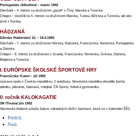
Portugalsko /Albufeira/ – marec 1992
Dievčatá – 4. miesto za družstvom „gaziel“ z Číny, Maroka a Turecka.
Chlapci – skončili na 5. mieste za družstvom Maroka, Tunisu, Alžírska a Turecka, ale ako
prvé z Európy.
HÁDZANÁ
Dánsko /Haderslev/ 10. – 19.4.1992
Dievčatá – 7. miesto za družstvom Nórska, Rakúska, Francúzska, Nemecka, Portugalska
a Dánska.
Chlapci – 8. miesto za družstvom z Izraela, Francúzska, Nemecka, Grécka, Dánska,
Belgicka a Turecka.
I. EURÓPSKE ŠKOLSKÉ ŠPORTOVÉ HRY
Francúzsko /Caen/ – júl 1992
výprava spolu s Českou republikou. 2 autobusy. Slovenská republika obsadila športy:
atletiku, plávanie, hádzanú, volejbal. ČR športy: futbal a gymnastiku.
0. ročník KALOKAGATIE
SR /Trnava/ jún 1992
Slovenské finálové súťaže žiakov základných škôl v športoch, ktoré sú v Kalendári ŠŠS.
Predch.
Nasl.