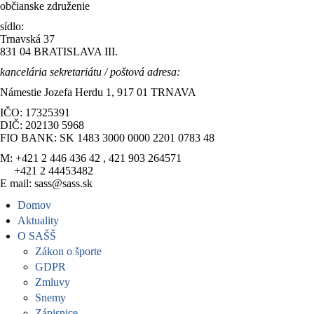
občianske združenie
sídlo:
Trnavská 37
831 04 BRATISLAVA III.
kancelária sekretariátu / poštová adresa:
Námestie Jozefa Herdu 1, 917 01 TRNAVA
IČO: 17325391
DIČ: 202130 5968
FIO BANK: SK 1483 3000 0000 2201 0783 48
M: +421 2 446 436 42 , 421 903 264571
+421 2 44453482
E mail: sass@sass.sk
Domov
Aktuality
O SAŠŠ
Zákon o športe
GDPR
Zmluvy
Snemy
Zápisnice