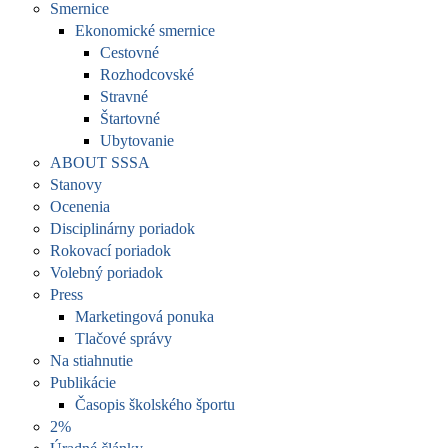
Smernice
Ekonomické smernice
Cestovné
Rozhodcovské
Stravné
Štartovné
Ubytovanie
ABOUT SSSA
Stanovy
Ocenenia
Disciplinárny poriadok
Rokovací poriadok
Volebný poriadok
Press
Marketingová ponuka
Tlačové správy
Na stiahnutie
Publikácie
Časopis školského športu
2%