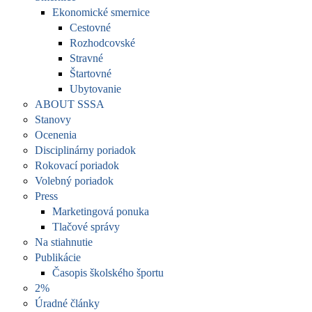
Ekonomické smernice
Cestovné
Rozhodcovské
Stravné
Štartovné
Ubytovanie
ABOUT SSSA
Stanovy
Ocenenia
Disciplinárny poriadok
Rokovací poriadok
Volebný poriadok
Press
Marketingová ponuka
Tlačové správy
Na stiahnutie
Publikácie
Časopis školského športu
2%
Úradné články