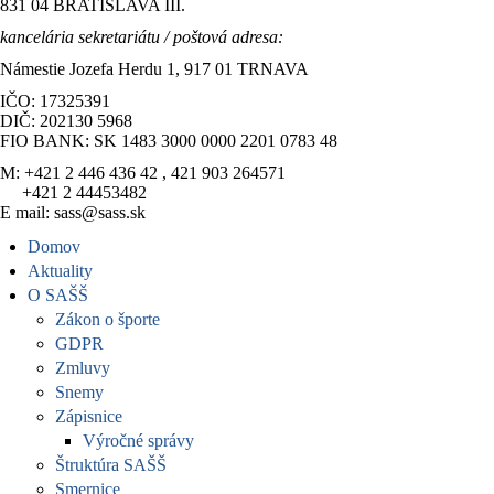
831 04 BRATISLAVA III.
kancelária sekretariátu / poštová adresa:
Námestie Jozefa Herdu 1, 917 01 TRNAVA
IČO: 17325391
DIČ: 202130 5968
FIO BANK: SK 1483 3000 0000 2201 0783 48
M: +421 2 446 436 42 , 421 903 264571
+421 2 44453482
E mail: sass@sass.sk
Domov
Aktuality
O SAŠŠ
Zákon o športe
GDPR
Zmluvy
Snemy
Zápisnice
Výročné správy
Štruktúra SAŠŠ
Smernice