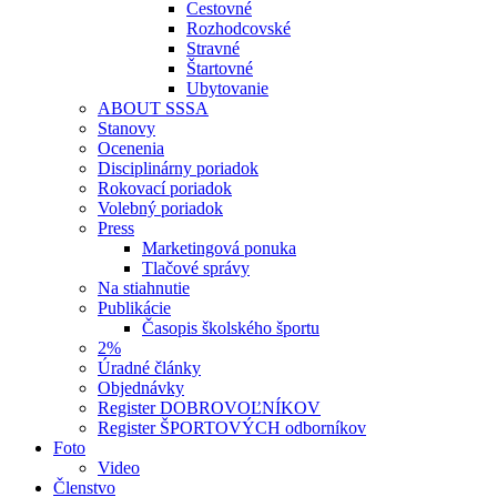
Cestovné
Rozhodcovské
Stravné
Štartovné
Ubytovanie
ABOUT SSSA
Stanovy
Ocenenia
Disciplinárny poriadok
Rokovací poriadok
Volebný poriadok
Press
Marketingová ponuka
Tlačové správy
Na stiahnutie
Publikácie
Časopis školského športu
2%
Úradné články
Objednávky
Register DOBROVOĽNÍKOV
Register ŠPORTOVÝCH odborníkov
Foto
Video
Členstvo