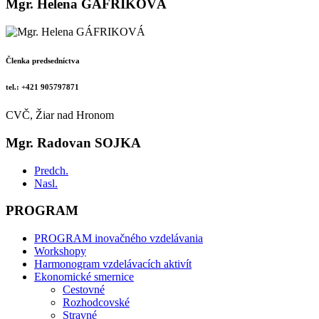
Mgr. Helena GÁFRIKOVÁ
Členka predsedníctva
tel.: +421 905797871
CVČ, Žiar nad Hronom
Mgr. Radovan SOJKA
Predch.
Nasl.
PROGRAM
PROGRAM inovačného vzdelávania
Workshopy
Harmonogram vzdelávacích aktivít
Ekonomické smernice
Cestovné
Rozhodcovské
Stravné