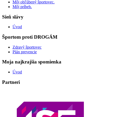
Môj obľúbený športovec.
Môj príbeh.
Sieň slávy
Úvod
Športom proti DROGÁM
Zdravý športovec
Plán prevencie
Moja najkrajšia spomienka
Úvod
Partneri