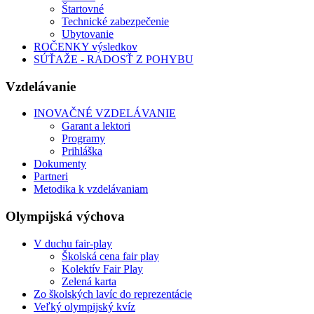
Štartovné
Technické zabezpečenie
Ubytovanie
ROČENKY výsledkov
SÚŤAŽE - RADOSŤ Z POHYBU
Vzdelávanie
INOVAČNÉ VZDELÁVANIE
Garant a lektori
Programy
Prihláška
Dokumenty
Partneri
Metodika k vzdelávaniam
Olympijská výchova
V duchu fair-play
Školská cena fair play
Kolektív Fair Play
Zelená karta
Zo školských lavíc do reprezentácie
Veľký olympijský kvíz