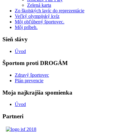
Zelená karta
Zo školských lavíc do reprezentácie
Veľký olympijský kvíz
Môj obľúbený športovec.
Môj príbeh.
Sieň slávy
Úvod
Športom proti DROGÁM
Zdravý športovec
Plán prevencie
Moja najkrajšia spomienka
Úvod
Partneri