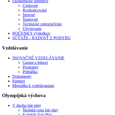
Ekonomické smernice
Cestovné
Rozhodcovské
Stravné
Štartovné
Technické zabezpečenie
Ubytovanie
ROČENKY výsledkov
SÚŤAŽE - RADOSŤ Z POHYBU
Vzdelávanie
INOVAČNÉ VZDELÁVANIE
Garant a lektori
Programy
Prihláška
Dokumenty
Partneri
Metodika k vzdelávaniam
Olympijská výchova
V duchu fair-play
Školská cena fair play
Kolektív Fair Play