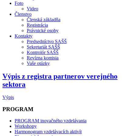
Foto
Video
Členstvo
Členská základňa
Registrácia
Právnické osoby
Kontakty
Predsedníctvo SAŠŠ
Sekretariát SAŠŠ
Kontrolór SAŠŠ
Revízna komisia
Vaše otázky
Výpis z registra partnerov verejného
sektora
Výpis
PROGRAM
PROGRAM inovačného vzdelávania
Workshopy
Harmonogram vzdelávacích aktivít