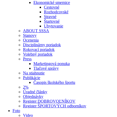
Ekonomické smernice
Cestovné
Rozhodcovské
Stravné
Štartovné
Ubytovanie
ABOUT SSSA
Stanovy
Ocenenia
Disciplinárny poriadok
Rokovací poriadok
Volebný poriadok
Press
Marketingová ponuka
Tlačové správy
Na stiahnutie
Publikácie
Časopis školského športu
2%
Úradné články
Objednávky
Register DOBROVOĽNÍKOV
Register ŠPORTOVÝCH odborníkov
Foto
Video