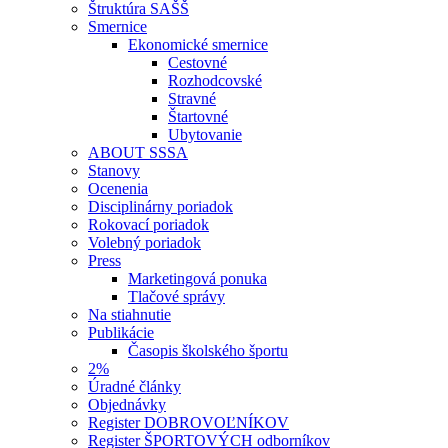
Štruktúra SAŠŠ
Smernice
Ekonomické smernice
Cestovné
Rozhodcovské
Stravné
Štartovné
Ubytovanie
ABOUT SSSA
Stanovy
Ocenenia
Disciplinárny poriadok
Rokovací poriadok
Volebný poriadok
Press
Marketingová ponuka
Tlačové správy
Na stiahnutie
Publikácie
Časopis školského športu
2%
Úradné články
Objednávky
Register DOBROVOĽNÍKOV
Register ŠPORTOVÝCH odborníkov