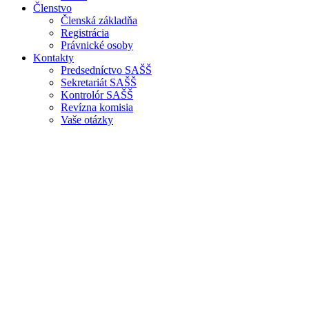
Členstvo
Členská základňa
Registrácia
Právnické osoby
Kontakty
Predsedníctvo SAŠŠ
Sekretariát SAŠŠ
Kontrolór SAŠŠ
Revízna komisia
Vaše otázky