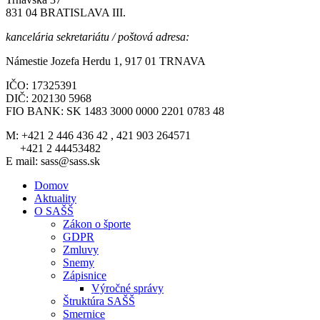
831 04 BRATISLAVA III.
kancelária sekretariátu / poštová adresa:
Námestie Jozefa Herdu 1, 917 01 TRNAVA
IČO: 17325391
DIČ: 202130 5968
FIO BANK: SK 1483 3000 0000 2201 0783 48
M: +421 2 446 436 42 , 421 903 264571
+421 2 44453482
E mail: sass@sass.sk
Domov
Aktuality
O SAŠŠ
Zákon o športe
GDPR
Zmluvy
Snemy
Zápisnice
Výročné správy
Štruktúra SAŠŠ
Smernice