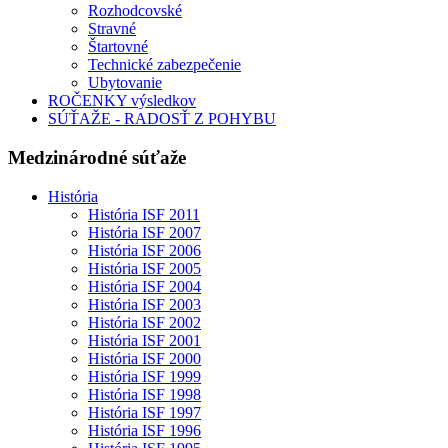
Rozhodcovské
Stravné
Štartovné
Technické zabezpečenie
Ubytovanie
ROČENKY výsledkov
SÚŤAŽE - RADOSŤ Z POHYBU
Medzinárodné súťaže
História
História ISF 2011
História ISF 2007
História ISF 2006
História ISF 2005
História ISF 2004
História ISF 2003
História ISF 2002
História ISF 2001
História ISF 2000
História ISF 1999
História ISF 1998
História ISF 1997
História ISF 1996