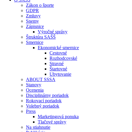
Zákon o športe
GDPR
Zmluvy
Snemy
Zápisnice
Výročné správy
Štruktúra SAŠŠ
Smernice
Ekonomické smernice
Cestovné
Rozhodcovské
Stravné
Štartovné
Ubytovanie
ABOUT SSSA
Stanovy
Ocenenia
Disciplinárny poriadok
Rokovací poriadok
Volebný poriadok
Press
Marketingová ponuka
Tlačové správy
Na stiahnutie