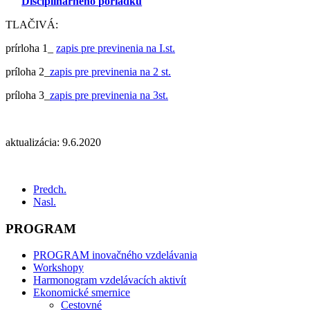
Disciplinárneho poriadku
TLAČIVÁ:
prírloha 1_
zapis pre previnenia na I.st.
príloha 2_
zapis pre previnenia na 2 st.
príloha 3_
zapis pre previnenia na 3st.
aktualizácia: 9.6.2020
Predch.
Nasl.
PROGRAM
PROGRAM inovačného vzdelávania
Workshopy
Harmonogram vzdelávacích aktivít
Ekonomické smernice
Cestovné