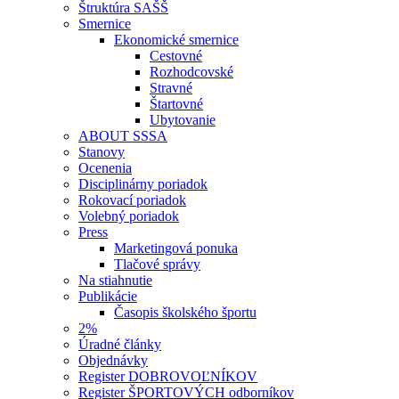
Štruktúra SAŠŠ
Smernice
Ekonomické smernice
Cestovné
Rozhodcovské
Stravné
Štartovné
Ubytovanie
ABOUT SSSA
Stanovy
Ocenenia
Disciplinárny poriadok
Rokovací poriadok
Volebný poriadok
Press
Marketingová ponuka
Tlačové správy
Na stiahnutie
Publikácie
Časopis školského športu
2%
Úradné články
Objednávky
Register DOBROVOĽNÍKOV
Register ŠPORTOVÝCH odborníkov