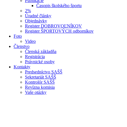
Publikácie
Časopis školského športu
2%
Úradné články
Objednávky
Register DOBROVOĽNÍKOV
Register ŠPORTOVÝCH odborníkov
Foto
Video
Členstvo
Členská základňa
Registrácia
Právnické osoby
Kontakty
Predsedníctvo SAŠŠ
Sekretariát SAŠŠ
Kontrolór SAŠŠ
Revízna komisia
Vaše otázky