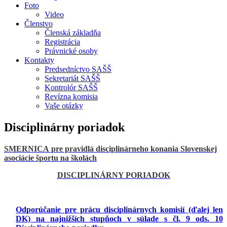
Foto
Video
Členstvo
Členská základňa
Registrácia
Právnické osoby
Kontakty
Predsedníctvo SAŠŠ
Sekretariát SAŠŠ
Kontrolór SAŠŠ
Revízna komisia
Vaše otázky
Disciplinárny poriadok
SMERNICA
pre pravidlá disciplinárneho konania
Slovenskej
asociácie športu na školách
DISCIPLINÁRNY PORIADOK
Odporúčanie
pre prácu disciplinárnych komisií (ďalej len
DK) na najnižších stupňoch
v súlade s čl. 9 ods. 10