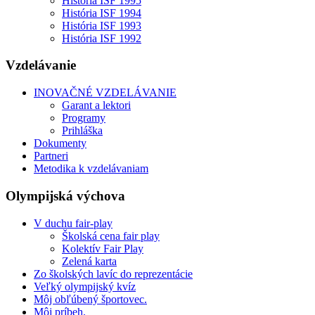
História ISF 1995
História ISF 1994
História ISF 1993
História ISF 1992
Vzdelávanie
INOVAČNÉ VZDELÁVANIE
Garant a lektori
Programy
Prihláška
Dokumenty
Partneri
Metodika k vzdelávaniam
Olympijská výchova
V duchu fair-play
Školská cena fair play
Kolektív Fair Play
Zelená karta
Zo školských lavíc do reprezentácie
Veľký olympijský kvíz
Môj obľúbený športovec.
Môj príbeh.