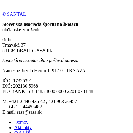
© SANTAL
Slovenská asociácia športu na školách
občianske združenie
sídlo:
Trnavská 37
831 04 BRATISLAVA III.
kancelária sekretariátu / poštová adresa:
Námestie Jozefa Herdu 1, 917 01 TRNAVA
IČO: 17325391
DIČ: 202130 5968
FIO BANK: SK 1483 3000 0000 2201 0783 48
M: +421 2 446 436 42 , 421 903 264571
+421 2 44453482
E mail: sass@sass.sk
Domov
Aktuality
O SAŠŠ