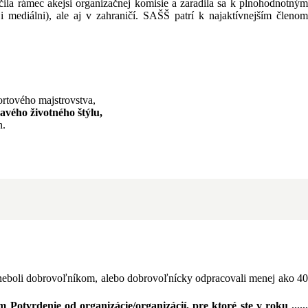
la rámec akejsi organizačnej komisie a zaradila sa k plnohodnotným
i mediálni), ale aj v zahraničí. SAŠŠ patrí k najaktívnejším členom
ortového majstrovstva,
avého životného štýlu,
n.
 neboli dobrovoľníkom, alebo dobrovoľnícky odpracovali menej ako 4
tom
Potvrdenie od organizácie/organizácií
, pre ktoré ste v roku .....