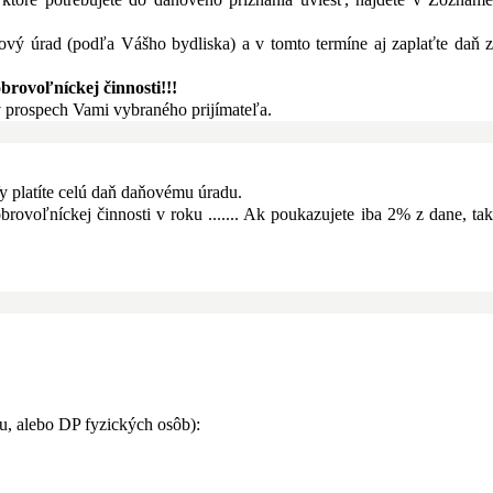
ový úrad (podľa Vášho bydliska) a v tomto termíne aj zaplaťte daň 
rovoľníckej činnosti!!!
v prospech Vami vybraného prijímateľa.
Vy platíte celú daň daňovému úradu.
voľníckej činnosti v roku ....... Ak poukazujete iba 2% z dane, tak
iu, alebo DP fyzických osôb):