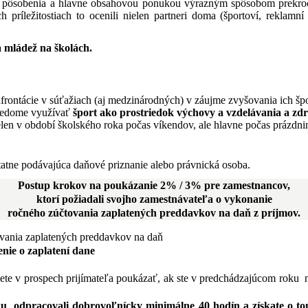
om pôsobenia a hlavne obsahovou ponukou výrazným spôsobom prekroči
ríležitostiach to ocenili nielen partneri doma (športoví, reklamní 
 a mládež na školách.
frontácie v súťažiach (aj medzinárodných) v záujme zvyšovania ich šp
vedome využívať
šport ako prostriedok výchovy a vzdelávania a zdr
elen v období školského roka počas víkendov, ale hlavne počas prázdni
statne podávajúca daňové priznanie alebo právnická osoba.
Postup krokov na poukázanie 2% / 3% pre zamestnancov,
ktorí požiadali svojho zamestnávateľa o vykonanie
ročného zúčtovania zaplatených preddavkov na daň z príjmov.
vania zaplatených preddavkov na daň
nie o zaplatení dane
žete v prospech prijímateľa poukázať, ak ste v predchádzajúcom roku
oku odpracovali dobrovoľnícky minimálne 40 hodín
a získate o 