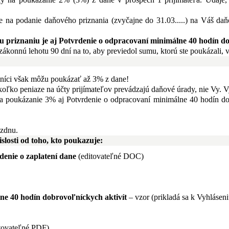
e na podanie daňového priznania (zvyčajne do 31.03.....) na Váš daň
 priznaniu je aj
Potvrdenie o odpracovaní minimálne 40 hodín dob
konnú lehotu 90 dní na to, aby previedol sumu, ktorú ste poukázali, 
níci však môžu poukázať až 3% z dane
!
akoľko peniaze na účty prijímateľov prevádzajú daňové úrady, nie Vy. 
poukázanie 3% aj Potvrdenie o odpracovaní minimálne 40 hodín dobro
ázdnu.
slosti od toho, kto poukazuje:
denie o zaplatení dane
(editovateľné DOC)
 40 hodín dobrovoľníckych aktivít
– vzor (prikladá sa k Vyhlásen
tovateľné PDF)