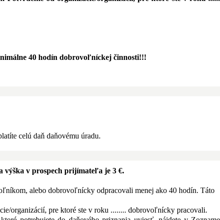
nimálne 40 hodín dobrovoľníckej činnosti!!!
platíte celú daň daňovému úradu.
 výška v prospech prijímateľa je 3 €.
rovoľníkom, alebo dobrovoľnícky odpracovali menej ako 40 hodín. Táto
ie/organizácií, pre ktoré ste v roku ........ dobrovoľnícky pracovali.
ktoré potrebujete do daňového priznania uviesť, nájdete v Zoznam