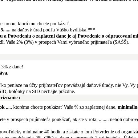
so sumou, ktorú mu chcete poukázať.
......
na daňový úrad podľa Vášho bydliska.
***
 a Potvrdeniu o zaplatení dane je aj Potvrdenie o odpracovaní mi
edli Vaše 2% (3%) v prospech Vami vybraného prijímateľa (SAŠŠ).
 3% z dane!
áva.
oľko peniaze na účty prijímateľov prevádzajú daňové úrady, nie Vy. Vy 
 SID, kolónky na SID nechajte prázdne.
riznanie :
 ....
, ktorému chcete poukázať Vaše % zo zaplatenej dane,
minimálna
te v prospech prijímateľa poukázať, ak ste v roku ........ neboli dob
dobrovoľnícky minimálne 40 hodín
a získate o tom Potvrdenie od organizác
y na poukázanie 2% (3%) z dane v prospech 1 prijímateľa. Údaje, 