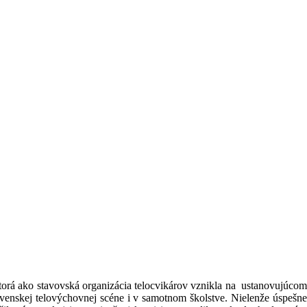
torá ako stavovská organizácia telocvikárov vznikla na ustanovujúcom
ovenskej telovýchovnej scéne i v samotnom školstve. Nielenže úspešne