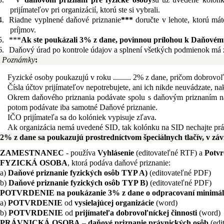
prijímateľov pri organizácií, ktorú ste si vybrali.
4.
Riadne vyplnené daňové priznanie
***
doručte v lehote, ktorú mát
príjmov.
5.
***
Ak ste poukázali 3% z dane, povinnou prílohou k Daňovému
6.
Daňový úrad po kontrole údajov a splnení všetkých podmienok má zá
Poznámky
:
Fyzické osoby poukazujú v roku ......... 2% z dane, pričom
dobrovoľ
Čísla účtov prijímateľov nepotrebujete, ani ich nikde neuvádzate, n
Okrem daňového priznania podávate spolu s daňovým priznaním na 
potom podávate iba samotné Daňové priznanie.
IČO prijímateľa sa do kolóniek vypisuje zľava.
Ak organizácia nemá uvedené SID, tak kolónku na SID nechajte pr
2% z dane sa poukazujú prostredníctvom špeciálnych tlačív, v závi
ZAMESTNANEC
- používa
Vyhlásenie
(editovateľné RTF) a
Potvr
FYZICKÁ OSOBA
, ktorá podáva daňové priznanie:
a)
Daňové priznanie fyzických osôb TYP A)
(editovateľné PDF)
b)
Daňové priznanie fyzických osôb TYP B)
(editovateľné PDF)
POTVRDENIE na poukázanie 3% z dane o odpracovaní minimálne
a)
POTVRDENIE
od
vysielajúcej organizácie
(word)
b)
POTVRDENIE
od
prijímateľa dobrovoľníckej činnosti
(word)
PRÁVNICKÁ OSOBA
–
daňové priznanie právnických osôb
(edi