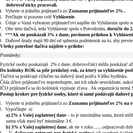
dobrovoľnícky pracovali.
4.
Vyberte si jedného prijímateľa zo
Zoznamu prijímateľov 2%
.
5.
Prečítajte si pozorne celé
Vyhlásenie
.
6.
Údaje o Vami vybratom prijímateľovi napíšte do Vyhlásenia spolu 
7.
Obe tieto tlačivá, teda Vyhlásenie spolu s Potvrdením,
doručte do 2.5
8.
***
Ak ste poukázali 3% z dane, povinnou prílohou k Vyhláseniu
9.
Daňové úrady majú 90 dní od splnenia podmienok na to, aby previ
Všetky potrebné tlačivá nájdete v prílohe:
Poznámky:
Fyzické osoby poukazujú 2% z dane,
dobrovoľníci môžu poukázať až
Do kolónky ROK sa píše príslušný rok, za ktorý sa vyhlásenie pod
Tlačivá sa podávajú výlučne na daňový úrad podľa Vášho bydliska.
Čísla účtov prijímateľov nepotrebujete, ani ich nikde neuvádzate, nak
IČO prijímateľa sa do kolóniek vypisuje zľava . Ak organizácia nemá
Postup krokov pre fyzické osoby, ktoré si samé podávajú daňové p
1.
Vyberte si jedného prijímateľa zo
Zoznamu prijímateľov 2% na rok
2.
Vypočítajte si:
a) 2% z Vašej zaplatenej dane
– to je maximálna suma, ktorú môže
suma však musí byť minimálne 3 €.
b)
3% z Vašej zaplatenej dane
, ak ste v roku .......odpracovali 
3.
V
daňovom priznaní pre fyzické osoby
sú už uvedené kolónk