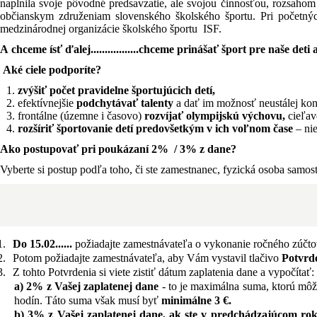
naplnila svoje pôvodné predsavzatie, ale svojou činnosťou, rozsah
občianskym združeniam slovenského školského športu. Pri početných p
medzinárodnej organizácie školského športu ISF.
A chceme ísť ďalej.................chceme prinášať šport pre naše deti
Aké ciele podporíte?
zvýšiť počet pravidelne športujúcich detí,
efektívnejšie
podchytávať talenty
a dať im možnosť neustálej kon
frontálne (územne i časovo)
rozvíjať olympijskú výchovu,
cieľa
rozšíriť športovanie detí predovšetkým v ich voľnom čase
– ni
Ako postupovať pri poukázaní 2% / 3% z dane?
Vyberte si postup podľa toho, či ste zamestnanec, fyzická osoba samo
1.
Do 15.02......
požiadajte zamestnávateľa o vykonanie ročného zúčto
2.
Potom požiadajte zamestnávateľa, aby Vám vystavil tlačivo
Potvrde
3.
Z tohto Potvrdenia si viete zistiť dátum zaplatenia dane a vypočítať:
a) 2% z Vašej zaplatenej dane
- to je maximálna suma, ktorú mô
hodín. Táto suma však musí byť
minimálne 3 €.
b)
3% z Vašej zaplatenej dane, ak ste v predchádzajúcom r