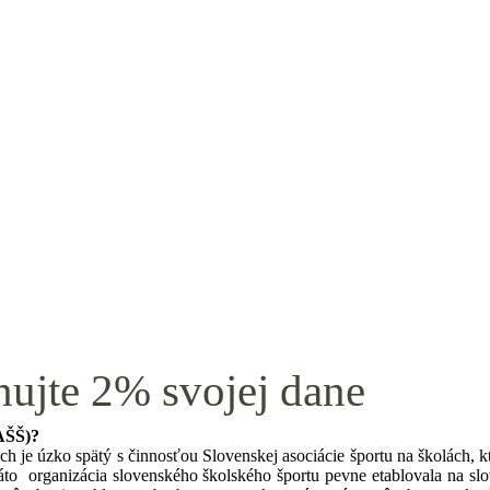
nujte 2% svojej dane
SAŠŠ)?
 je úzko spätý s činnosťou Slovenskej asociácie športu na školách, k
áto organizácia slovenského školského športu pevne etablovala na sl