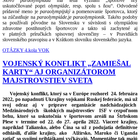
Slovo
paraolympiáda
má teda význam „športové hry
uskutočňované popri
olympiáde
, resp. spolu s ňou“. Odvodené
prídavné meno je
paraolympijský
a pomenovanie športovca, ktorý
sa zúčastňuje na
paraolympiáde
,je
paraolympionik.
Takéto podoby
sa používali pôvodne na Slovensku v súvislosti s olympiádou
zdravotne postihnutých športovcov a takto sú zachytené aj
v platných príručkách spisovnej slovenčiny – v Pravidlách
slovenského pravopisu a v Krátkom slovníku slovenského jazyka
.
OTÁZKY 4.kola VOK
VOJENSKÝ KONFLIKT „ZAMIEŠAL
KARTY“ AJ ORGANIZÁTOROM
MAJSTROVSTIEV SVETA
Vojenský konflikt, ktorý sa v Európe rozhorel 24. februára
2022, po napadnutí Ukrajiny vojskami Ruskej federácie, má už
svoj odraz aj v príprave organizácie nadchádzajúcich
Medzinárodných školských majstrovstiev ISF v cezpoľnom
behu, ktoré sa uskutočnia v športovom areáli na Štrbskom
Plese v termíne od 22. do 27. apríla 2022. Viaceré krajiny,
napríklad Taliansko, alebo Čína sa už z podujatia definitívne
odhlásili, ďalšie krajiny, ako Alžírsko, Maroko či Uganda
zatiaľ so svojimi prihláškami vyčkávajú. Momentálne tak majú