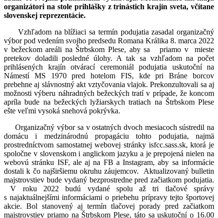
organizátori na stole prihlášky z trinástich krajín sveta, včítane
slovenskej reprezentácie.
Vzhľadom na blížiaci sa termín podujatia zasadal organizačný
výbor pod vedením svojho predsedu Romana Králika 8. marca 2022
v bežeckom areáli na Štrbskom Plese, aby sa priamo v mieste
pretekov doladili posledné úlohy. A tak sa vzhľadom na počet
prihlásených krajín otvárací ceremoniál podujatia uskutoční na
Námestí MS 1970 pred hotelom FIS, kde pri Bráne borcov
prebehne aj slávnostný akt vztyčovania vlajok. Prekonzultovali sa aj
možnosti výberu náhradných bežeckých tratí v prípade, že koncom
apríla bude na bežeckých lyžiarskych tratiach na Štrbskom Plese
ešte veľmi vysoká snehová pokrývka.
Organizačný výbor sa v ostatných dvoch mesiacoch sústredil na
domácu i medzinárodnú propagáciu tohto podujatia, najmä
prostredníctvom samostatnej webovej stránky isfcc.sass.sk, ktorá je
spoločne v slovenskom i anglickom jazyku a je prepojená nielen na
webovú stránku ISF, ale aj na FB a Instagram, aby sa informácie
dostali k čo najširšiemu okruhu záujemcov. Aktualizovaný bulletin
majstrovstiev bude vydaný bezprostredne pred začiatkom podujatia.
V roku 2022 budú vydané spolu až tri tlačové správy
s najaktuálnejšími informáciami o priebehu prípravy tejto športovej
akcie. Bol stanovený aj termín tlačovej porady pred začiatkom
majstrovstiev priamo na Štrbskom Plese, táto sa uskutoční o 16.00