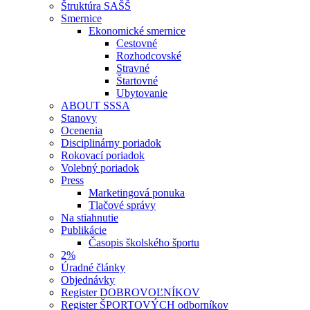
Štruktúra SAŠŠ
Smernice
Ekonomické smernice
Cestovné
Rozhodcovské
Stravné
Štartovné
Ubytovanie
ABOUT SSSA
Stanovy
Ocenenia
Disciplinárny poriadok
Rokovací poriadok
Volebný poriadok
Press
Marketingová ponuka
Tlačové správy
Na stiahnutie
Publikácie
Časopis školského športu
2%
Úradné články
Objednávky
Register DOBROVOĽNÍKOV
Register ŠPORTOVÝCH odborníkov