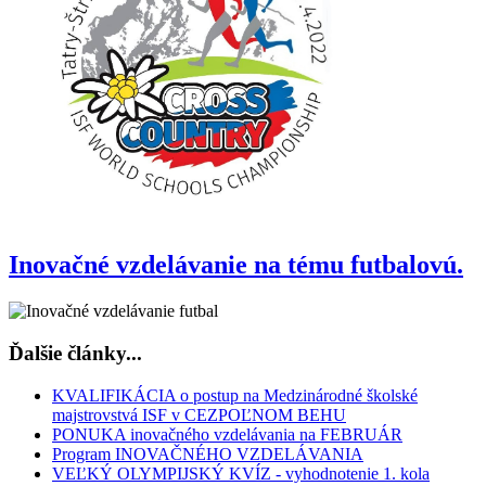
Inovačné vzdelávanie na tému futbalovú.
Ďalšie články...
KVALIFIKÁCIA o postup na Medzinárodné školské
majstrovstvá ISF v CEZPOĽNOM BEHU
PONUKA inovačného vzdelávania na FEBRUÁR
Program INOVAČNÉHO VZDELÁVANIA
VEĽKÝ OLYMPIJSKÝ KVÍZ - vyhodnotenie 1. kola