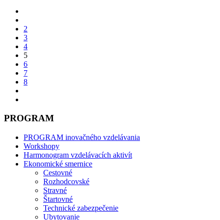
2
3
4
5
6
7
8
PROGRAM
PROGRAM inovačného vzdelávania
Workshopy
Harmonogram vzdelávacích aktivít
Ekonomické smernice
Cestovné
Rozhodcovské
Stravné
Štartovné
Technické zabezpečenie
Ubytovanie