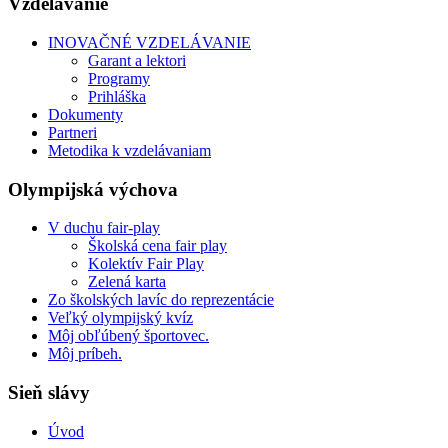
Vzdelávanie
INOVAČNÉ VZDELÁVANIE
Garant a lektori
Programy
Prihláška
Dokumenty
Partneri
Metodika k vzdelávaniam
Olympijská výchova
V duchu fair-play
Školská cena fair play
Kolektív Fair Play
Zelená karta
Zo školských lavíc do reprezentácie
Veľký olympijský kvíz
Môj obľúbený športovec.
Môj príbeh.
Sieň slávy
Úvod