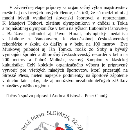
V záverečnej etape prípravy sa organizačný výbor majstrovstiev
rozšíril aj o viacerých nových členov, nás teší, že sú medzi nimi aj
mnohí bývalí vynikajúci slovenskí športovci a reprezentanti.
K Matejovi Tóthovi, zlatému olympionikovi v chôdzi z Tokia
a trojnásobnej olympioničke v behu na lyžiach Ľubomíre Iľanovskej
- Balážovej pribudol aj Pavol Hurajt, olympijský medailista
v biatlone z Vancouveru, k viacnásobnej československej
rekordérke v skoku do diaľky a v behu na 100 metrov Eve
Murkovej pribudol aj Ján Tomko, rodák zo Štrby a bývalý
vynikajúci šprintér a dlhoročný československý rekordér v behu na
200 metrov a Ľuboš Malinák, svetový šampión v klasickej
kulturistike. Celý kolektív organizačného výboru je pripravený
vytvoriť pre všetkých mladých športovcov, ktorí pricestujú na
Štrbské Pleso, nielen najlepšie podmienky na športové zápolenie
v duchu fair play, ale aj množstvo nezabudnuteľných zážitkov
z návštevy nášho regiónu.
Tlačovú správu pripravili Andrea Ristová a Peter Chudý