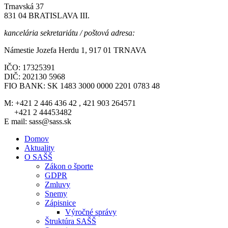
Trnavská 37
831 04 BRATISLAVA III.
kancelária sekretariátu / poštová adresa:
Námestie Jozefa Herdu 1, 917 01 TRNAVA
IČO: 17325391
DIČ: 202130 5968
FIO BANK: SK 1483 3000 0000 2201 0783 48
M: +421 2 446 436 42 , 421 903 264571
+421 2 44453482
E mail: sass@sass.sk
Domov
Aktuality
O SAŠŠ
Zákon o športe
GDPR
Zmluvy
Snemy
Zápisnice
Výročné správy
Štruktúra SAŠŠ