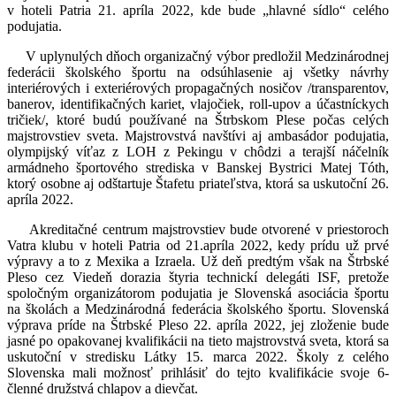
v hoteli Patria 21. apríla 2022, kde bude „hlavné sídlo“ celého
podujatia.
V uplynulých dňoch organizačný výbor predložil Medzinárodnej
federácii školského športu na odsúhlasenie aj všetky návrhy
interiérových i exteriérových propagačných nosičov /transparentov,
banerov, identifikačných kariet, vlajočiek, roll-upov a účastníckych
tričiek/, ktoré budú používané na Štrbskom Plese počas celých
majstrovstiev sveta. Majstrovstvá navštívi aj ambasádor podujatia,
olympijský víťaz z LOH z Pekingu v chôdzi a terajší náčelník
armádneho športového strediska v Banskej Bystrici Matej Tóth,
ktorý osobne aj odštartuje Štafetu priateľstva, ktorá sa uskutoční 26.
apríla 2022.
Akreditačné centrum majstrovstiev bude otvorené v priestoroch
Vatra klubu v hoteli Patria od 21.apríla 2022, kedy prídu už prvé
výpravy a to z Mexika a Izraela. Už deň predtým však na Štrbské
Pleso cez Viedeň dorazia štyria technickí delegáti ISF, pretože
spoločným organizátorom podujatia je Slovenská asociácia športu
na školách a Medzinárodná federácia školského športu. Slovenská
výprava príde na Štrbské Pleso 22. apríla 2022, jej zloženie bude
jasné po opakovanej kvalifikácii na tieto majstrovstvá sveta, ktorá sa
uskutoční v stredisku Látky 15. marca 2022. Školy z celého
Slovenska mali možnosť prihlásiť do tejto kvalifikácie svoje 6-
členné družstvá chlapov a dievčat.