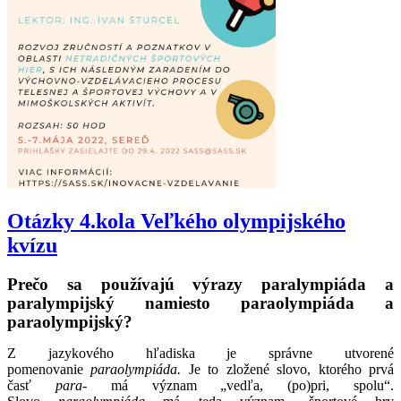
Otázky 4.kola Veľkého olympijského
kvízu
Prečo sa používajú výrazy paralympiáda a
paralympijský namiesto paraolympiáda a
paraolympijský?
Z jazykového hľadiska je správne utvorené
pomenovanie
paraolympiáda.
Je to zložené slovo, ktorého prvá
časť
para-
má význam „vedľa, (po)pri, spolu“.