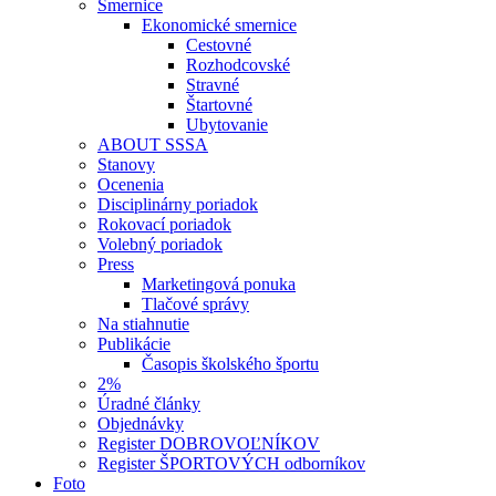
Smernice
Ekonomické smernice
Cestovné
Rozhodcovské
Stravné
Štartovné
Ubytovanie
ABOUT SSSA
Stanovy
Ocenenia
Disciplinárny poriadok
Rokovací poriadok
Volebný poriadok
Press
Marketingová ponuka
Tlačové správy
Na stiahnutie
Publikácie
Časopis školského športu
2%
Úradné články
Objednávky
Register DOBROVOĽNÍKOV
Register ŠPORTOVÝCH odborníkov
Foto