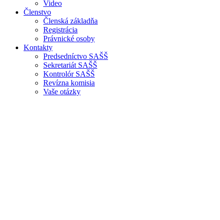
Video
Členstvo
Členská základňa
Registrácia
Právnické osoby
Kontakty
Predsedníctvo SAŠŠ
Sekretariát SAŠŠ
Kontrolór SAŠŠ
Revízna komisia
Vaše otázky