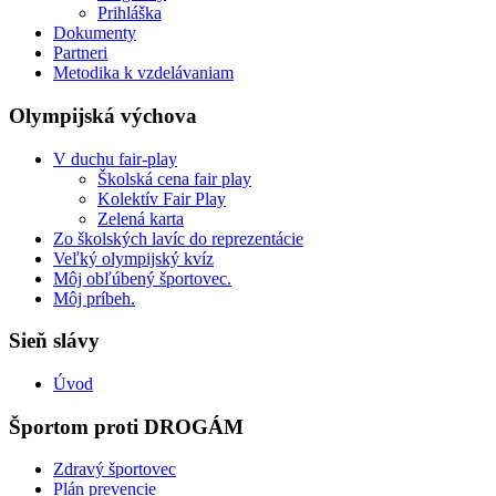
Prihláška
Dokumenty
Partneri
Metodika k vzdelávaniam
Olympijská výchova
V duchu fair-play
Školská cena fair play
Kolektív Fair Play
Zelená karta
Zo školských lavíc do reprezentácie
Veľký olympijský kvíz
Môj obľúbený športovec.
Môj príbeh.
Sieň slávy
Úvod
Športom proti DROGÁM
Zdravý športovec
Plán prevencie