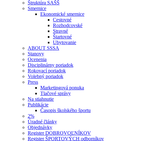
Štruktúra SAŠŠ
Smernice
Ekonomické smernice
Cestovné
Rozhodcovské
Stravné
Štartovné
Ubytovanie
ABOUT SSSA
Stanovy
Ocenenia
Disciplinárny poriadok
Rokovací poriadok
Volebný poriadok
Press
Marketingová ponuka
Tlačové správy
Na stiahnutie
Publikácie
Časopis školského športu
2%
Úradné články
Objednávky
Register DOBROVOĽNÍKOV
Register ŠPORTOVÝCH odborníkov