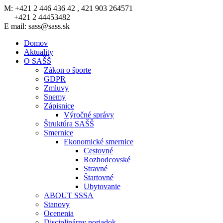
M: +421 2 446 436 42 , 421 903 264571
+421 2 44453482
E mail: sass@sass.sk
Domov
Aktuality
O SAŠŠ
Zákon o športe
GDPR
Zmluvy
Snemy
Zápisnice
Výročné správy
Štruktúra SAŠŠ
Smernice
Ekonomické smernice
Cestovné
Rozhodcovské
Stravné
Štartovné
Ubytovanie
ABOUT SSSA
Stanovy
Ocenenia
Disciplinárny poriadok