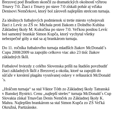
Brezovej pod Bradlom skončil za dramatických okolností výhrou
Trnavy 7:0. Žiaci z Trnavy po stave 7:0 získali pohár aj vďaka
Denisovi Nemčekovi, ktorý bol zároveň najlepším strelcom turnaja.
Za ideálnych futbalových podmienok si tretie miesto vybojovali
žiaci z Levíc zo ZŠ sv. Michala proti žiakom z Dolného Kubína
Základnej školy M. Kukučína po stave 7:0. Veľkou posilou Levíc
bol samotný brankár Simon Kupča, ktorý vychytal všetky
nebezpečné góly a stal sa aj brankárom turnaja.
Do 11. ročníka futbalového turnaja mladších žiakov McDonald´s
Cupu 2008/2009 sa zapojilo celkovo viac ako 23 tisíc žiakov
základných škôl.
Futbalové hviezdy z celého Slovenska prišli na štadión povzbudiť
žiaci základných škôl z Brezovej a okolia, ktoré sa zapojili do
súťaže v kreslení plagátu vysnívanej oslavy v reštaurácii McDonald
´s.
,,Hráčom turnaja“ sa stal Viktor Tóth zo Základnej školy Tatranská
v Banskej Bystrici. Cenu „najlepší strelec“ turnaja McDonald´s Cup
Slovakia získal Trnavčan Denis Nemček zo Základnej školy K.
Mahra. Najlepším brankárom sa stal Simon Kupča zo ZŚ Veľká
Okružná, Partizánske.