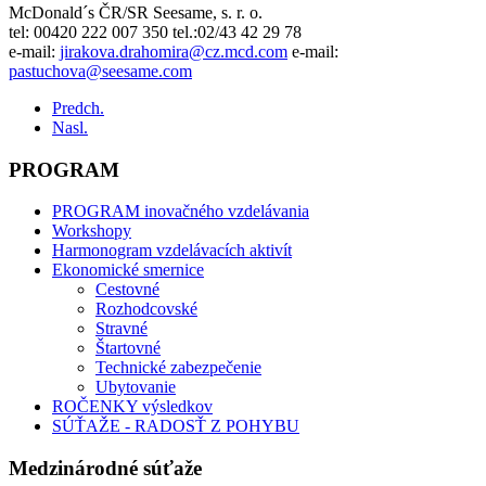
McDonald´s ČR/SR Seesame, s. r. o.
tel: 00420 222 007 350 tel.:02/43 42 29 78
e-mail:
jirakova.drahomira@cz.mcd.com
e-mail:
pastuchova@seesame.com
Predch.
Nasl.
PROGRAM
PROGRAM inovačného vzdelávania
Workshopy
Harmonogram vzdelávacích aktivít
Ekonomické smernice
Cestovné
Rozhodcovské
Stravné
Štartovné
Technické zabezpečenie
Ubytovanie
ROČENKY výsledkov
SÚŤAŽE - RADOSŤ Z POHYBU
Medzinárodné súťaže