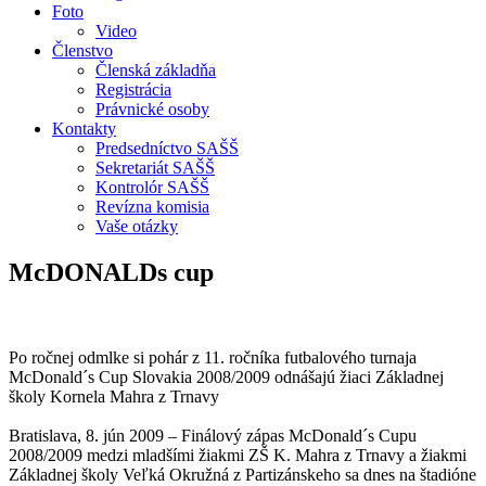
Foto
Video
Členstvo
Členská základňa
Registrácia
Právnické osoby
Kontakty
Predsedníctvo SAŠŠ
Sekretariát SAŠŠ
Kontrolór SAŠŠ
Revízna komisia
Vaše otázky
McDONALDs cup
Po ročnej odmlke si pohár z 11. ročníka futbalového turnaja
McDonald´s Cup Slovakia 2008/2009 odnášajú žiaci Základnej
školy Kornela Mahra z Trnavy
Bratislava, 8. jún 2009 – Finálový zápas McDonald´s Cupu
2008/2009 medzi mladšími žiakmi ZŠ K. Mahra z Trnavy a žiakmi
Základnej školy Veľká Okružná z Partizánskeho sa dnes na štadióne