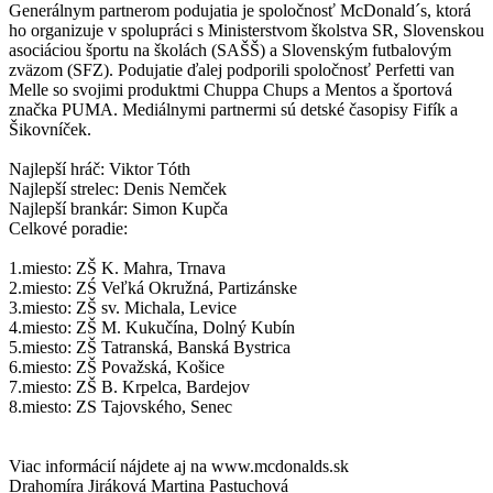
Generálnym partnerom podujatia je spoločnosť McDonald´s, ktorá
ho organizuje v spolupráci s Ministerstvom školstva SR, Slovenskou
asociáciou športu na školách (SAŠŠ) a Slovenským futbalovým
zväzom (SFZ). Podujatie ďalej podporili spoločnosť Perfetti van
Melle so svojimi produktmi Chuppa Chups a Mentos a športová
značka PUMA. Mediálnymi partnermi sú detské časopisy Fifík a
Šikovníček.
Najlepší hráč: Viktor Tóth
Najlepší strelec: Denis Nemček
Najlepší brankár: Simon Kupča
Celkové poradie:
1.miesto: ZŠ K. Mahra, Trnava
2.miesto: ZŚ Veľká Okružná, Partizánske
3.miesto: ZŠ sv. Michala, Levice
4.miesto: ZŠ M. Kukučína, Dolný Kubín
5.miesto: ZŠ Tatranská, Banská Bystrica
6.miesto: ZŠ Považská, Košice
7.miesto: ZŠ B. Krpelca, Bardejov
8.miesto: ZS Tajovského, Senec
Viac informácií nájdete aj na www.mcdonalds.sk
Drahomíra Jiráková Martina Pastuchová