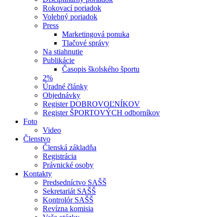
Rokovací poriadok
Volebný poriadok
Press
Marketingová ponuka
Tlačové správy
Na stiahnutie
Publikácie
Časopis školského športu
2%
Úradné články
Objednávky
Register DOBROVOĽNÍKOV
Register ŠPORTOVÝCH odborníkov
Foto
Video
Členstvo
Členská základňa
Registrácia
Právnické osoby
Kontakty
Predsedníctvo SAŠŠ
Sekretariát SAŠŠ
Kontrolór SAŠŠ
Revízna komisia