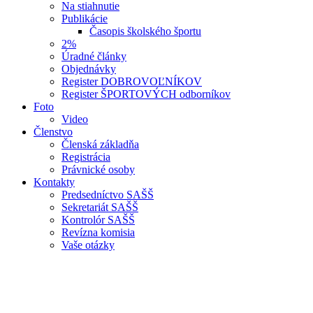
Na stiahnutie
Publikácie
Časopis školského športu
2%
Úradné články
Objednávky
Register DOBROVOĽNÍKOV
Register ŠPORTOVÝCH odborníkov
Foto
Video
Členstvo
Členská základňa
Registrácia
Právnické osoby
Kontakty
Predsedníctvo SAŠŠ
Sekretariát SAŠŠ
Kontrolór SAŠŠ
Revízna komisia
Vaše otázky