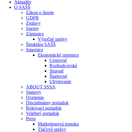
Aktuality
O SAŠŠ
Zákon o športe
GDPR
Zmluvy
Snemy
Zápisnice
Výročné správy
Štruktúra SAŠŠ
Smernice
Ekonomické smernice
Cestovné
Rozhodcovské
Stravné
Štartovné
Ubytovanie
ABOUT SSSA
Stanovy
Ocenenia
Disciplinárny poriadok
Rokovací poriadok
Volebný poriadok
Press
Marketingová ponuka
Tlačové správy