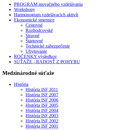
PROGRAM inovačného vzdelávania
Workshopy
Harmonogram vzdelávacích aktivít
Ekonomické smernice
Cestovné
Rozhodcovské
Stravné
Štartovné
Technické zabezpečenie
Ubytovanie
ROČENKY výsledkov
SÚŤAŽE - RADOSŤ Z POHYBU
Medzinárodné súťaže
História
História ISF 2011
História ISF 2007
História ISF 2006
História ISF 2005
História ISF 2004
História ISF 2003
História ISF 2002
História ISF 2001