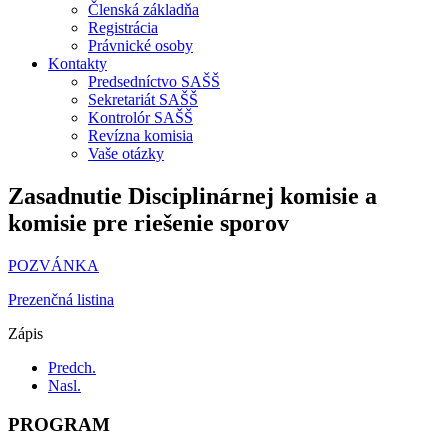
Členská základňa
Registrácia
Právnické osoby
Kontakty
Predsedníctvo SAŠŠ
Sekretariát SAŠŠ
Kontrolór SAŠŠ
Revízna komisia
Vaše otázky
Zasadnutie Disciplinárnej komisie a
komisie pre riešenie sporov
POZVÁNKA
Prezenčná listina
Zápis
Predch.
Nasl.
PROGRAM