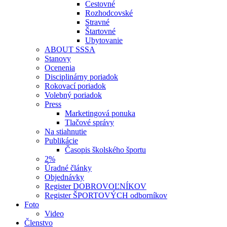
Cestovné
Rozhodcovské
Stravné
Štartovné
Ubytovanie
ABOUT SSSA
Stanovy
Ocenenia
Disciplinárny poriadok
Rokovací poriadok
Volebný poriadok
Press
Marketingová ponuka
Tlačové správy
Na stiahnutie
Publikácie
Časopis školského športu
2%
Úradné články
Objednávky
Register DOBROVOĽNÍKOV
Register ŠPORTOVÝCH odborníkov
Foto
Video
Členstvo