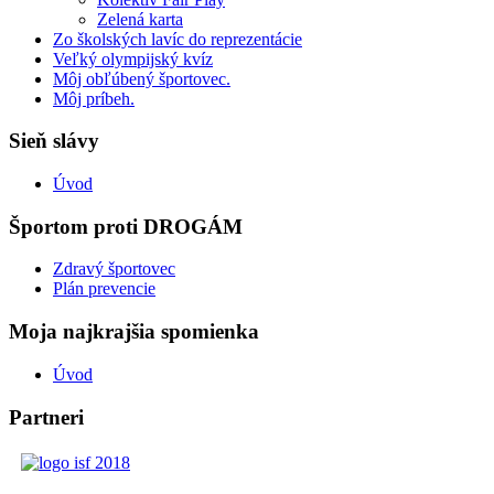
Zelená karta
Zo školských lavíc do reprezentácie
Veľký olympijský kvíz
Môj obľúbený športovec.
Môj príbeh.
Sieň slávy
Úvod
Športom proti DROGÁM
Zdravý športovec
Plán prevencie
Moja najkrajšia spomienka
Úvod
Partneri