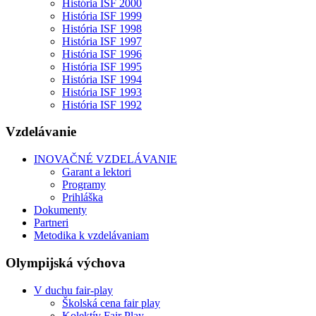
História ISF 2000
História ISF 1999
História ISF 1998
História ISF 1997
História ISF 1996
História ISF 1995
História ISF 1994
História ISF 1993
História ISF 1992
Vzdelávanie
INOVAČNÉ VZDELÁVANIE
Garant a lektori
Programy
Prihláška
Dokumenty
Partneri
Metodika k vzdelávaniam
Olympijská výchova
V duchu fair-play
Školská cena fair play
Kolektív Fair Play