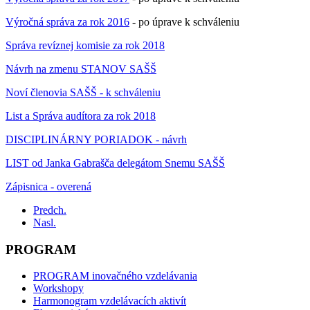
Výročná správa za rok 2016
- po úprave k schváleniu
Správa revíznej komisie za rok 2018
Návrh na zmenu STANOV SAŠŠ
Noví členovia SAŠŠ - k schváleniu
List a Správa audítora za rok 2018
DISCIPLINÁRNY PORIADOK - návrh
LIST od Janka Gabrašča delegátom Snemu SAŠŠ
Zápisnica - overená
Predch.
Nasl.
PROGRAM
PROGRAM inovačného vzdelávania
Workshopy
Harmonogram vzdelávacích aktivít