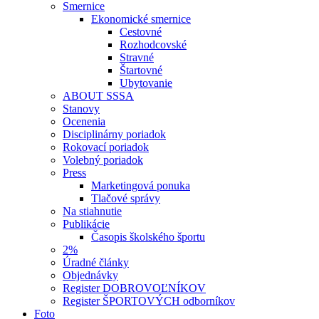
Smernice
Ekonomické smernice
Cestovné
Rozhodcovské
Stravné
Štartovné
Ubytovanie
ABOUT SSSA
Stanovy
Ocenenia
Disciplinárny poriadok
Rokovací poriadok
Volebný poriadok
Press
Marketingová ponuka
Tlačové správy
Na stiahnutie
Publikácie
Časopis školského športu
2%
Úradné články
Objednávky
Register DOBROVOĽNÍKOV
Register ŠPORTOVÝCH odborníkov
Foto