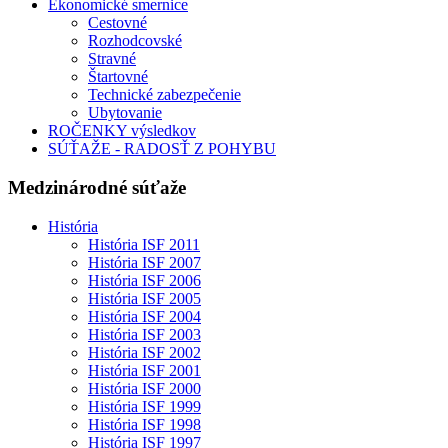
Ekonomické smernice
Cestovné
Rozhodcovské
Stravné
Štartovné
Technické zabezpečenie
Ubytovanie
ROČENKY výsledkov
SÚŤAŽE - RADOSŤ Z POHYBU
Medzinárodné súťaže
História
História ISF 2011
História ISF 2007
História ISF 2006
História ISF 2005
História ISF 2004
História ISF 2003
História ISF 2002
História ISF 2001
História ISF 2000
História ISF 1999
História ISF 1998
História ISF 1997