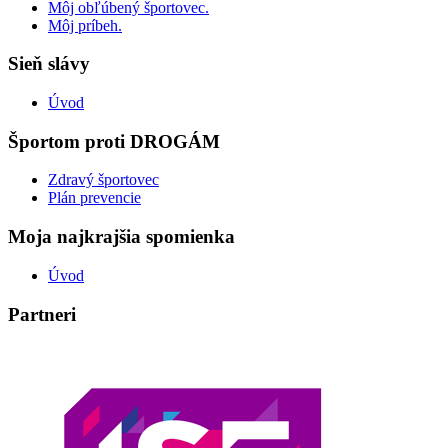
Môj obľúbený športovec.
Môj príbeh.
Sieň slávy
Úvod
Športom proti DROGÁM
Zdravý športovec
Plán prevencie
Moja najkrajšia spomienka
Úvod
Partneri