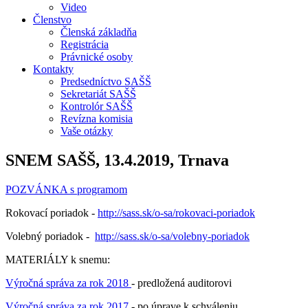
Video
Členstvo
Členská základňa
Registrácia
Právnické osoby
Kontakty
Predsedníctvo SAŠŠ
Sekretariát SAŠŠ
Kontrolór SAŠŠ
Revízna komisia
Vaše otázky
SNEM SAŠŠ, 13.4.2019, Trnava
POZVÁNKA s programom
Rokovací poriadok -
http://sass.sk/o-sa/rokovaci-poriadok
Volebný poriadok -
http://sass.sk/o-sa/volebny-poriadok
MATERIÁLY k snemu:
Výročná správa za rok 2018
- predložená auditorovi
Výročná správa za rok 2017
- po úprave k schváleniu