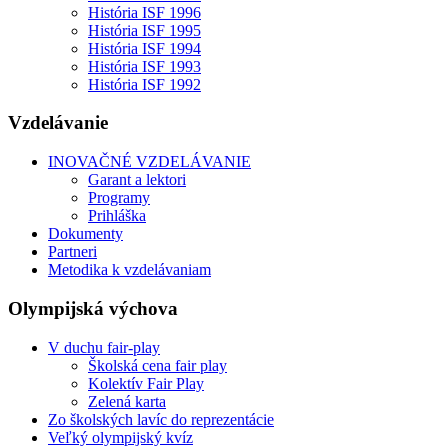
História ISF 1996
História ISF 1995
História ISF 1994
História ISF 1993
História ISF 1992
Vzdelávanie
INOVAČNÉ VZDELÁVANIE
Garant a lektori
Programy
Prihláška
Dokumenty
Partneri
Metodika k vzdelávaniam
Olympijská výchova
V duchu fair-play
Školská cena fair play
Kolektív Fair Play
Zelená karta
Zo školských lavíc do reprezentácie
Veľký olympijský kvíz